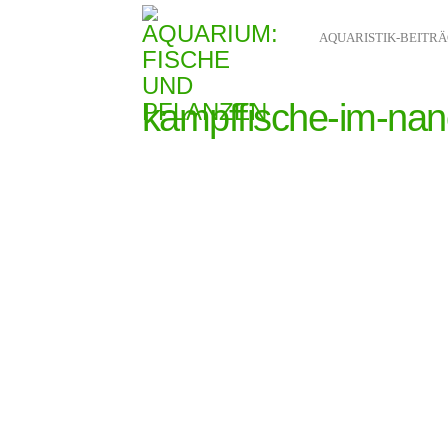
AQUARISTIK-BEITR
kampffische-im-na