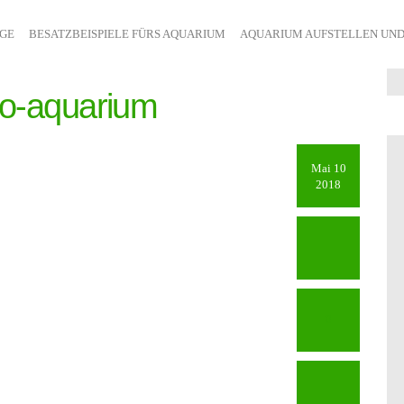
ÄGE
BESATZBEISPIELE FÜRS AQUARIUM
AQUARIUM AUFSTELLEN UND
no-aquarium
Mai 10
2018
0