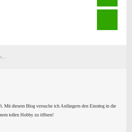
Nano Aquarium Besatz Beispiele – Welche Fische für das Nano Becken?
t. Mit diesem Blog versuche ich Anfängern den Einstieg in die
einem tollen Hobby zu öffnen!