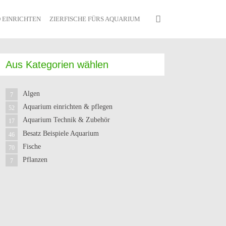
 EINRICHTEN
ZIERFISCHE FÜRS AQUARIUM
Aus Kategorien wählen
Algen
7
Aquarium einrichten & pflegen
52
Aquarium Technik & Zubehör
17
Besatz Beispiele Aquarium
46
Fische
70
Pflanzen
7