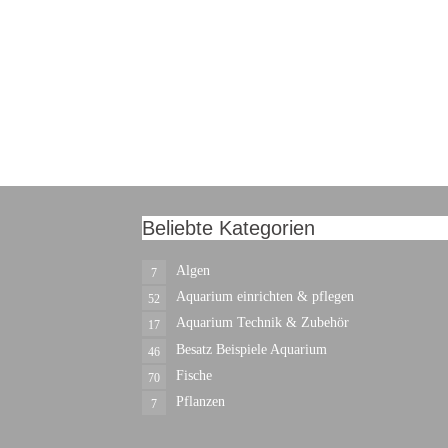
Beliebte Kategorien
Algen
7
Aquarium einrichten & pflegen
52
Aquarium Technik & Zubehör
17
Besatz Beispiele Aquarium
46
Fische
70
Pflanzen
7