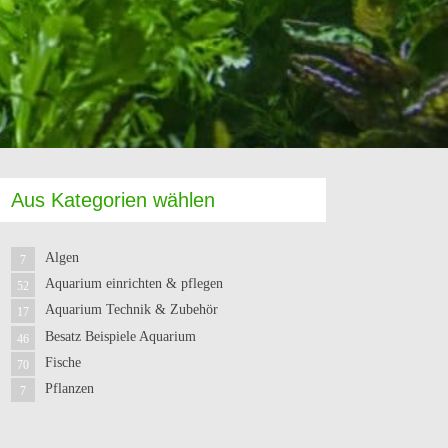
Aus Kategorien wählen
Algen
7
Aquarium einrichten & pflegen
52
Aquarium Technik & Zubehör
17
Besatz Beispiele Aquarium
46
Fische
70
Pflanzen
7