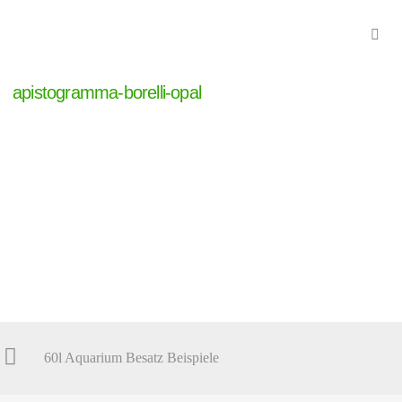
apistogramma-borelli-opal
60l Aquarium Besatz Beispiele