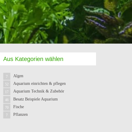
Aus Kategorien wählen
Algen
7
Aquarium einrichten & pflegen
52
Aquarium Technik & Zubehör
17
Besatz Beispiele Aquarium
46
Fische
70
Pflanzen
7