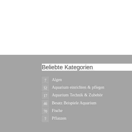
Beliebte Kategorien
Algen
7
Aquarium einrichten & pflegen
52
Aquarium Technik & Zubehör
17
Besatz Beispiele Aquarium
46
Fische
70
Pflanzen
7