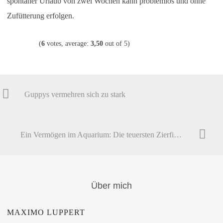
spontaner Urlaub von zwei Wochen kann problemlos und ohne
Zufütterung erfolgen.
(
6
votes, average:
3,50
out of 5)
Guppys vermehren sich zu stark
Ein Vermögen im Aquarium: Die teuersten Zierfische der Welt
Über mich
MAXIMO LUPPERT