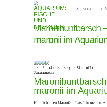
AQUARISTIK-BEITR
Maronibuntbarsch 
maronii im Aquariu
(
3
votes, average:
4,33
out of 5)
Maronibuntbarsch
maronii im Aquari
Kann ich einen Maronibuntbarsch in meinem Aq