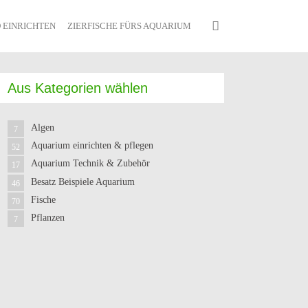
 EINRICHTEN
ZIERFISCHE FÜRS AQUARIUM
Aus Kategorien wählen
Algen
7
Aquarium einrichten & pflegen
52
Aquarium Technik & Zubehör
17
Besatz Beispiele Aquarium
46
Fische
70
Pflanzen
7