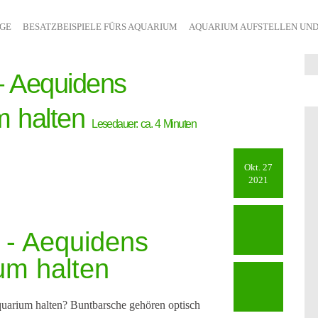
ÄGE
BESATZBEISPIELE FÜRS AQUARIUM
AQUARIUM AUFSTELLEN UND
– Aequidens
m halten
Lesedauer: ca.
4
Minuten
Okt. 27
2021
 - Aequidens
um halten
uarium halten? Buntbarsche gehören optisch